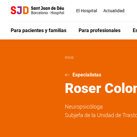
Pasar
al
El Hospital
Actualidad
contenido
principal
Para pacientes y familias
Para profesionales
E
Inicio
Especialistas
Roser
Colo
Neuropsicóloga
Subjefa de la Unidad de Trast