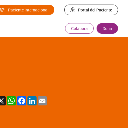
Paciente internacional
Portal del Paciente
Colabora
Dona
X
WhatsApp
Facebook
LinkedIn
Email