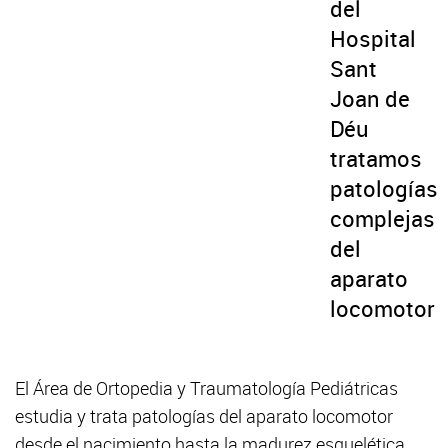
del
Hospital
Sant
Joan de
Déu
tratamos
patologías
complejas
del
aparato
locomotor
El Área de Ortopedia y Traumatología Pediátricas
estudia y trata patologías del aparato locomotor
desde el nacimiento hasta la madurez esquelética,