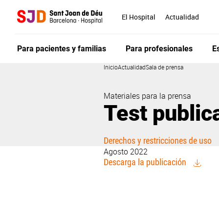
Pasar
al
El Hospital
Actualidad
contenido
principal
Para pacientes y familias
Para profesionales
E
Inicio
Actualidad
Sala de prensa
Materiales para la prensa
Test public
Derechos y restricciones de uso
Agosto 2022
Descarga la publicación
Léela en issuu