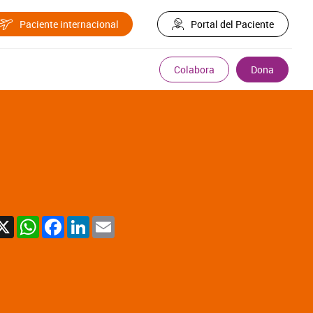
Paciente internacional
Portal del Paciente
Colabora
Dona
X
WhatsApp
Facebook
LinkedIn
Email