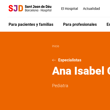
Pasar
al
El Hospital
Actualidad
contenido
principal
Para pacientes y familias
Para profesionales
E
Inicio
Especialistas
Ana Isabel
Pediatra