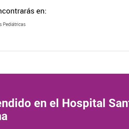
contrarás en:
s Pediátricas
ndido en el Hospital San
na