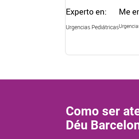
Experto en:
Me en
Urgencia
Urgencias Pediátricas
Como ser ate
Déu Barcelo