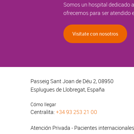
Somos un hospital dedicado a 
ofrecemos para ser atendido e
Visítate con nosotros
Passeig Sant Joan de Déu 2, 08950
Esplugues de Llobregat, España
Cómo llegar
Centralita:
+34 93 253 21 00
Atención Privada - Pacientes internacionale