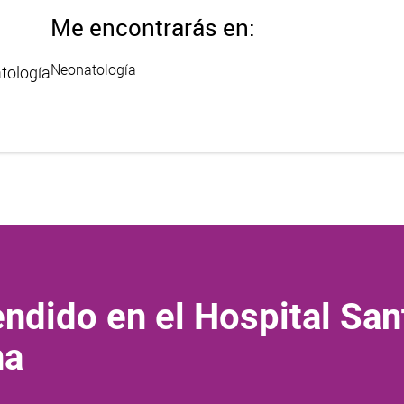
Me encontrarás en:
Neonatología
tología
ndido en el Hospital San
na