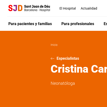
Pasar
al
El Hospital
Actualidad
contenido
principal
Para pacientes y familias
Para profesionales
E
Inicio
Especialistas
Cristina
Car
Neonatóloga