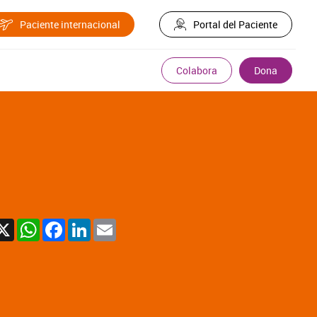
Paciente internacional
Portal del Paciente
Colabora
Dona
X
WhatsApp
Facebook
LinkedIn
Email