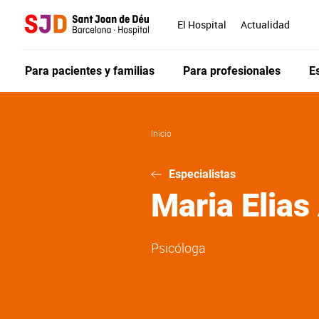
Pasar
al
El Hospital
Actualidad
contenido
principal
Para pacientes y familias
Para profesionales
E
Inicio
Especialistas
Maria
Elias
Psicóloga