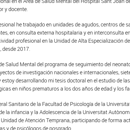
ional en el Área de Salud Mental del Hospital Sant Joan d
or y docente.
fesional he trabajado en unidades de agudos, centros de sa
tes, en consulta externa hospitalaria y en interconsulta en
ividad profesional en la Unidad de Alta Especialización de
, desde 2017.
 de Salud Mental del programa de seguimiento del neonato
ectos de investigación nacionales e internacionales, siet
 estoy desarrollando mi tesis doctoral en el estudio de las
gicas en niños prematuros a los dos años de edad y los f
al Sanitario de la Facultad de Psicología de la Universita
 de la infancia y la Adolescencia de la Universitat Autòn
 Unidad de Atención Temprana, participando de forma act
tas y de psicólogos de posgrado.