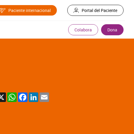
Paciente internacional
Portal del Paciente
Colabora
Dona
X
WhatsApp
Facebook
LinkedIn
Email