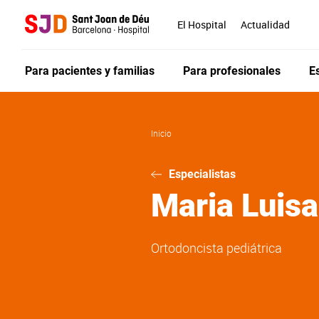
Pasar
al
El Hospital
Actualidad
contenido
principal
Para pacientes y familias
Para profesionales
E
Inicio
Especialistas
Maria Luis
Ortodoncista pediátrica