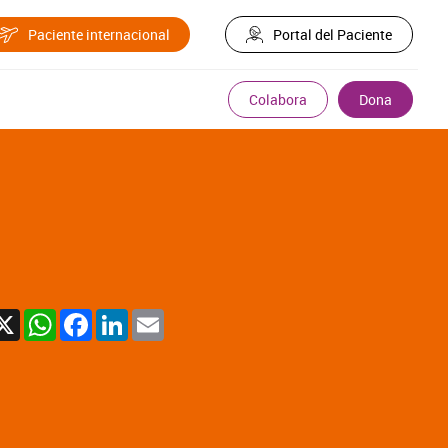
Paciente internacional
Portal del Paciente
Colabora
Dona
X
WhatsApp
Facebook
LinkedIn
Email