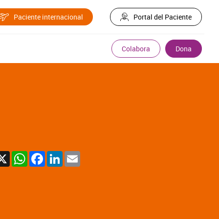
Paciente internacional
Portal del Paciente
Colabora
Dona
X
WhatsApp
Facebook
LinkedIn
Email