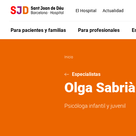
Pasar
al
El Hospital
Actualidad
contenido
principal
Para pacientes y familias
Para profesionales
E
Inicio
Especialistas
Olga
Sabrià
Psicóloga infantil y juvenil