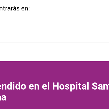
trarás en:
ndido en el Hospital San
na