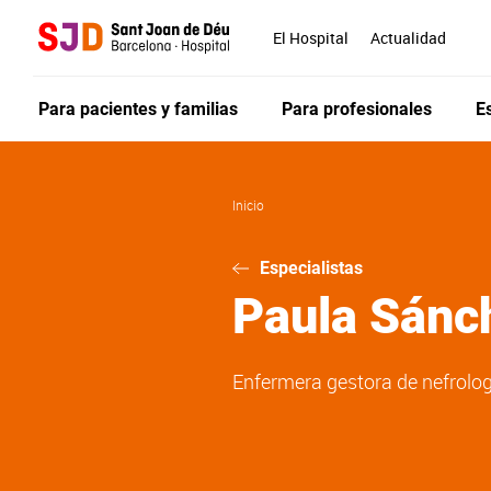
Pasar
al
El Hospital
Actualidad
contenido
principal
Para pacientes y familias
Para profesionales
E
Inicio
Especialistas
Paula
Sánc
Enfermera gestora de nefrolog