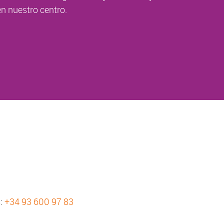
n nuestro centro.
s:
+34 93 600 97 83