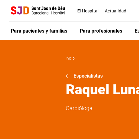
Pasar
al
El Hospital
Actualidad
contenido
principal
Para pacientes y familias
Para profesionales
E
Inicio
Especialistas
Raquel
Lun
Cardióloga