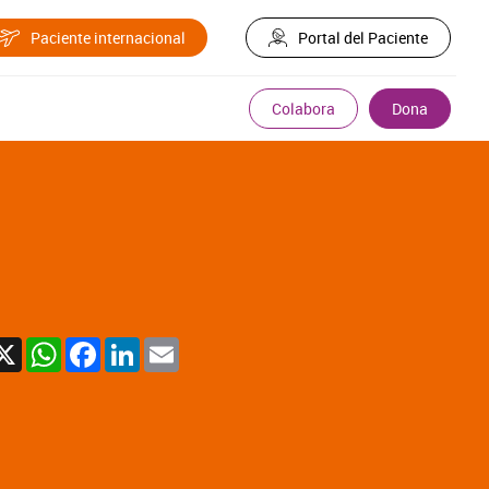
Paciente internacional
Portal del Paciente
Colabora
Dona
X
WhatsApp
Facebook
LinkedIn
Email