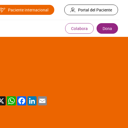
Paciente internacional
Portal del Paciente
Colabora
Dona
X
WhatsApp
Facebook
LinkedIn
Email