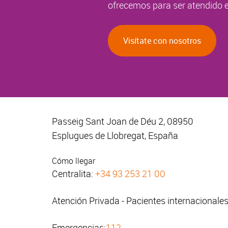
ofrecemos para ser atendido e
Visítate con nosotros
Passeig Sant Joan de Déu 2, 08950
Esplugues de Llobregat, España
Cómo llegar
Centralita:
+34 93 253 21 00
Atención Privada - Pacientes internacionale
Emergencias:
112