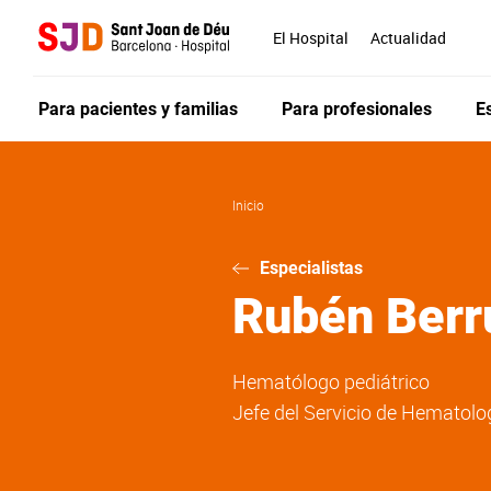
Pasar
al
El Hospital
Actualidad
contenido
principal
Para pacientes y familias
Para profesionales
E
Inicio
Especialistas
Rubén
Berr
Hematólogo pediátrico
Jefe del Servicio de Hematolo