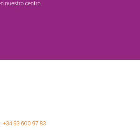
n nuestro centro.
s:
+34 93 600 97 83