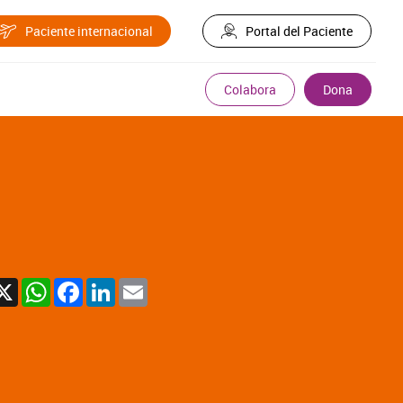
Paciente internacional
Portal del Paciente
Colabora
Dona
X
WhatsApp
Facebook
LinkedIn
Email