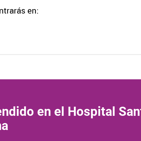
trarás en:
ndido en el Hospital San
na