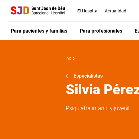
Pasar
al
El Hospital
Actualidad
contenido
principal
Para pacientes y familias
Para profesionales
E
Inicio
Especialistas
Silvia
Pére
Psiquiatra infantil y juvenil