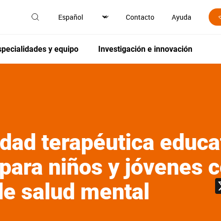
Contacto
Ayuda
specialidades y equipo
Investigación e innovación
dad terapéutica educa
 para niños y jóvenes 
de salud mental