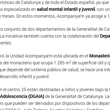
rísticas de Catalunya y de todo el Estado español, ya que
rso especializado en
salud mental infantil y juvenil
, con u
8 meses. En estos momentos, Acompanya’m ya acoge a 1
o conjunto de dos departamentos de la Generalitat de Ca
 La iniciativa también cuenta con la colaboración del
Depa
centes.
ril, la Unidad Acompanya’m está ubicada en el
Monasterio
2
rea del monasterio que ocupa 1.265 m
de superficie útil y
que depende del sistema público de salud, se hace una int
sarrollo infantil y juvenil.
n el centro, 25 están destinadas a niños y jóvenes bajo la 
la Adolescencia (DGAIA)
de la Generalitat de Catalunya. La
es que pueden ser derivados por dispositivos de los depa
nil (CSMIJ) - o de Trabajo, Asuntos Sociales y Familias.