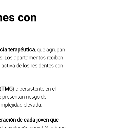
nes con
cia terapéutica
, que agrupan
as. Los apartamentos reciben
 activa de los residentes con
(
TMG
) o persistente en el
e presentan riesgo de
complejidad elevada.
ración de cada joven que
 la exclusión social. Y lo hace