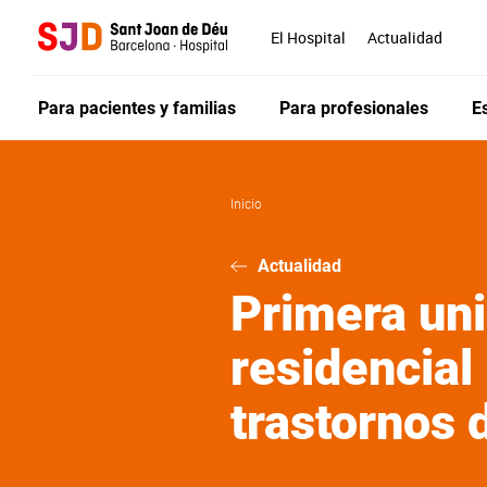
Pasar
al
El Hospital
Actualidad
contenido
principal
Para pacientes y familias
Para profesionales
E
Inicio
Actualidad
Primera uni
residencial
trastornos 