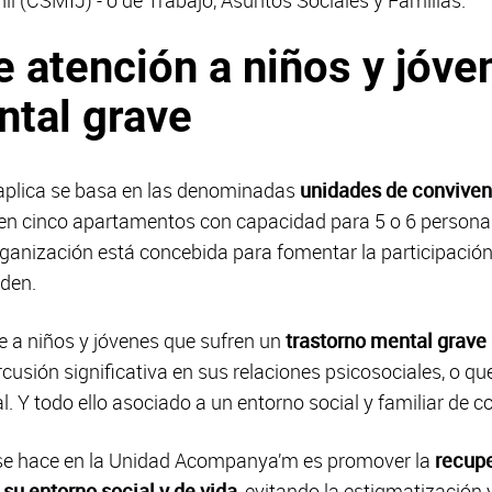
 atención a niños y jóve
ntal grave
 aplica se basa en las denominadas
unidades de conviven
s en cinco apartamentos con capacidad para 5 o 6 person
rganización está concebida para fomentar la participación
nden.
 a niños y jóvenes que sufren un
trastorno mental grave
cusión significativa en sus relaciones psicosociales, o qu
l. Y todo ello asociado a un entorno social y familiar de 
e se hace en la Unidad Acompanya’m es promover la
recupe
 su entorno social y de vida
, evitando la estigmatización y