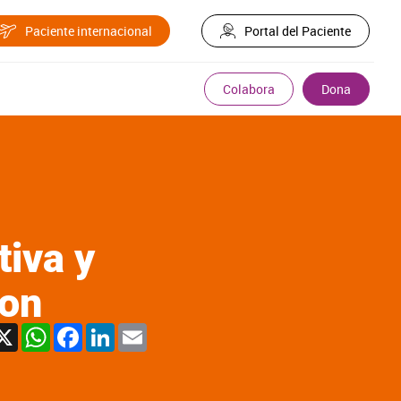
Paciente internacional
Portal del Paciente
Colabora
Dona
tiva y
con
X
WhatsApp
Facebook
LinkedIn
Email