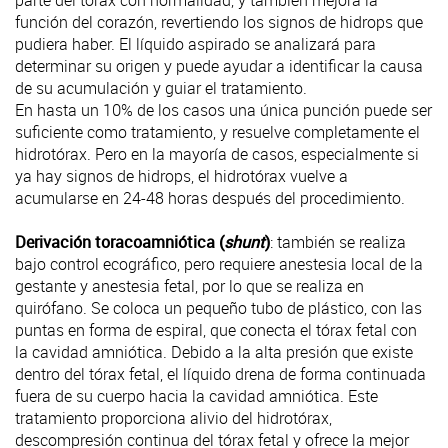
parte del tórax con normalidad, y también mejora la
función del corazón, revertiendo los signos de hidrops que
pudiera haber. El líquido aspirado se analizará para
determinar su origen y puede ayudar a identificar la causa
de su acumulación y guiar el tratamiento.
En hasta un 10% de los casos una única punción puede ser
suficiente como tratamiento, y resuelve completamente el
hidrotórax. Pero en la mayoría de casos, especialmente si
ya hay signos de hidrops, el hidrotórax vuelve a
acumularse en 24-48 horas después del procedimiento.
Derivación toracoamniótica (
shunt
)
: también se realiza
bajo control ecográfico, pero requiere anestesia local de la
gestante y anestesia fetal, por lo que se realiza en
quirófano. Se coloca un pequeño tubo de plástico, con las
puntas en forma de espiral, que conecta el tórax fetal con
la cavidad amniótica. Debido a la alta presión que existe
dentro del tórax fetal, el líquido drena de forma continuada
fuera de su cuerpo hacia la cavidad amniótica. Este
tratamiento proporciona alivio del hidrotórax,
descompresión continua del tórax fetal y ofrece la mejor