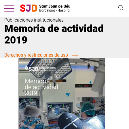
Pasar
al
contenido
Publicaciones institucionales
principal
Memoria de actividad
2019
Derechos y restricciones de uso