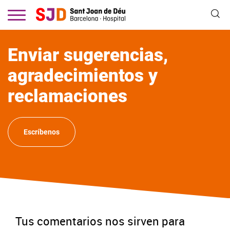
Pasar
al
contenido
principal
Enviar sugerencias,
agradecimientos y
reclamaciones
Escríbenos
Tus comentarios nos sirven para