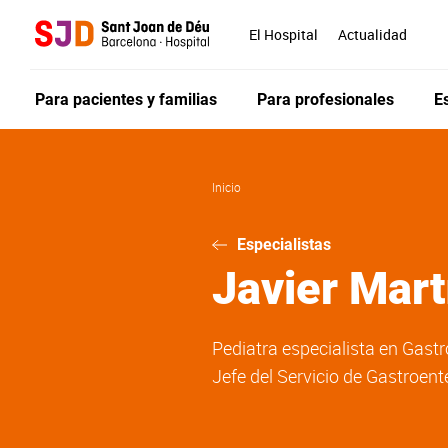
Pasar
al
El Hospital
Actualidad
contenido
principal
Para pacientes y familias
Para profesionales
E
Inicio
Especialistas
Javier
Mart
Pediatra especialista en Gastr
Jefe del Servicio de Gastroent