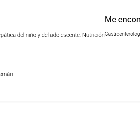
Me encon
Gastroenterolog
epática del niño y del adolescente. Nutrición
alemán