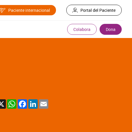
Paciente internacional
Portal del Paciente
Colabora
Dona
X
WhatsApp
Facebook
LinkedIn
Email