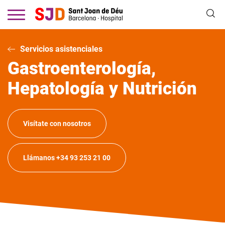
Pasar
al
contenido
principal
Servicios asistenciales
Gastroenterología,
Hepatología y Nutrición
Visítate con nosotros
Llámanos +34 93 253 21 00