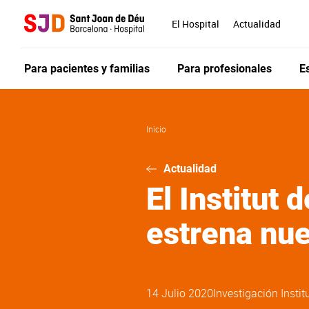
Pasar
al
El Hospital
Actualidad
contenido
principal
Para pacientes y familias
Para profesionales
E
Inicio
Actualidad
El Institut
estrena nue
14 Julio 2020
Investigación
Instit