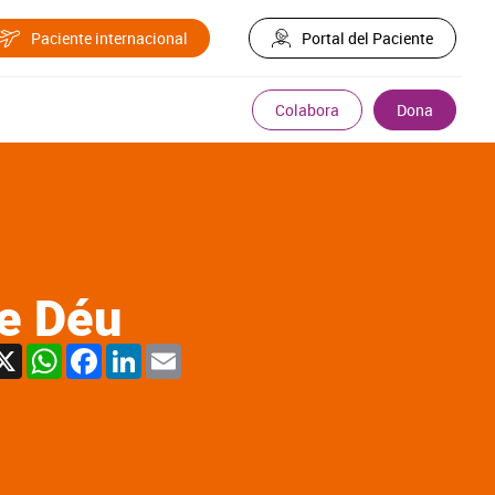
Paciente internacional
Portal del Paciente
Colabora
Dona
de Déu
X
WhatsApp
Facebook
LinkedIn
Email