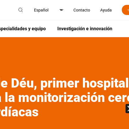
Contacto
Ayuda
specialidades y equipo
Investigación e innovación
e Déu, primer hospita
la monitorización cere
rdíacas