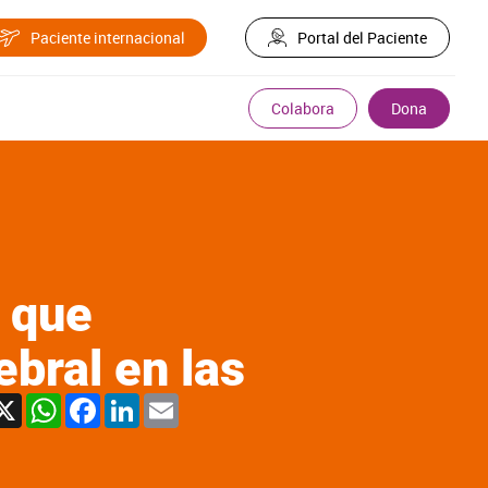
Paciente internacional
Portal del Paciente
Colabora
Dona
l que
bral en las
X
WhatsApp
Facebook
LinkedIn
Email