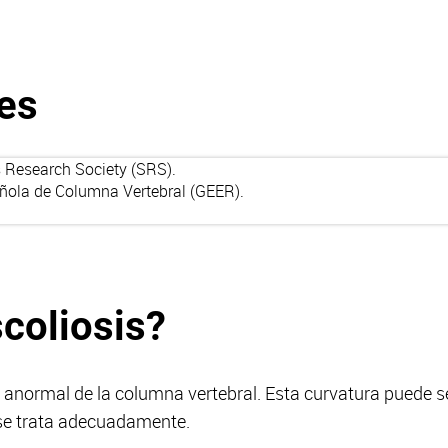
es
s Research Society (
SRS
).
ñola de Columna Vertebral (
GEER
).
scoliosis?
a anormal de la columna vertebral. Esta curvatura puede s
 se trata adecuadamente.