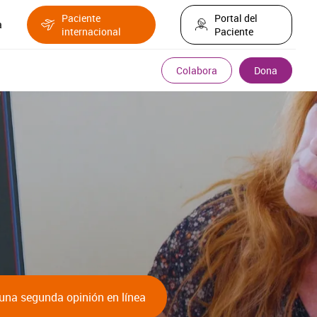
Paciente
Portal del
a
internacional
Paciente
Colabora
Dona
 una segunda opinión en línea