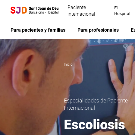
Pasar
Paciente
El
al
internacional
Hospital
contenido
principal
Para pacientes y familias
Para profesionales
E
Inicio
Especialidades de Paciente
Internacional
Escoliosis