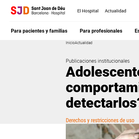
Pasar
al
El Hospital
Actualidad
contenido
principal
Para pacientes y familias
Para profesionales
E
Inicio
Actualidad
Publicaciones institucionales
Adolescente
comportam
detectarlos
Derechos y restricciones de uso