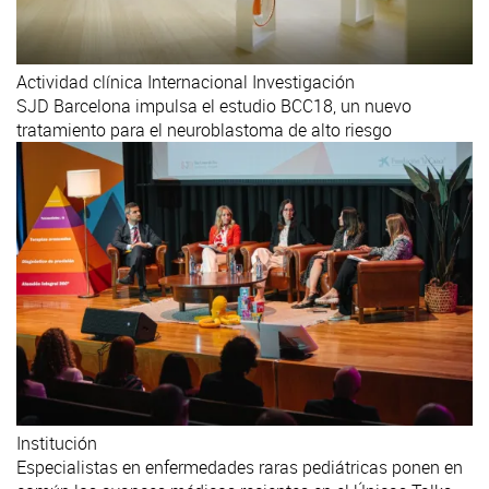
Actividad clínica
Internacional
Investigación
SJD Barcelona impulsa el estudio BCC18, un nuevo
tratamiento para el neuroblastoma de alto riesgo
Institución
Especialistas en enfermedades raras pediátricas ponen en