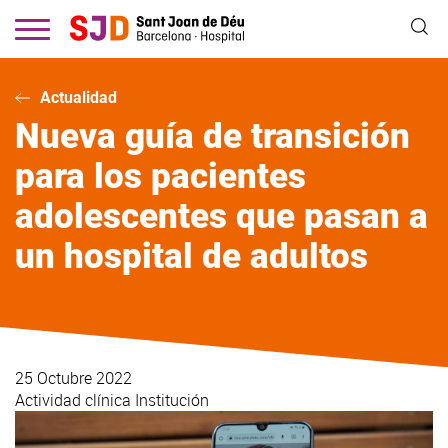
Pasar
al
contenido
principal
Actualidad
Nueva guía de transición
para los pacientes
adolescentes que pasan a
un hospital de adultos
25 Octubre 2022
Actividad clínica
Institución