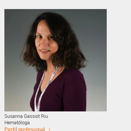
Susanna
Gassiot Riu
Hematóloga
Perfil profesional