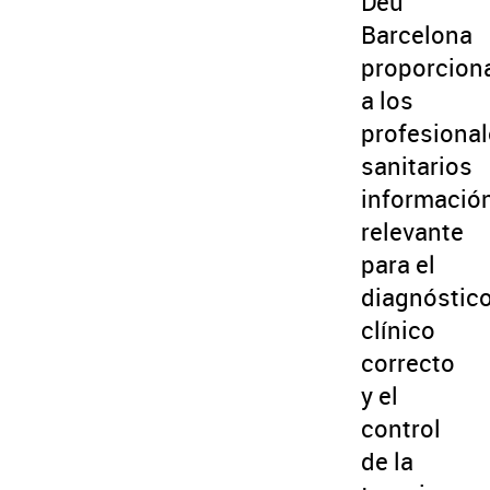
Déu
Barcelona
proporcion
a los
profesiona
sanitarios
informació
relevante
para el
diagnóstic
clínico
correcto
y el
control
de la