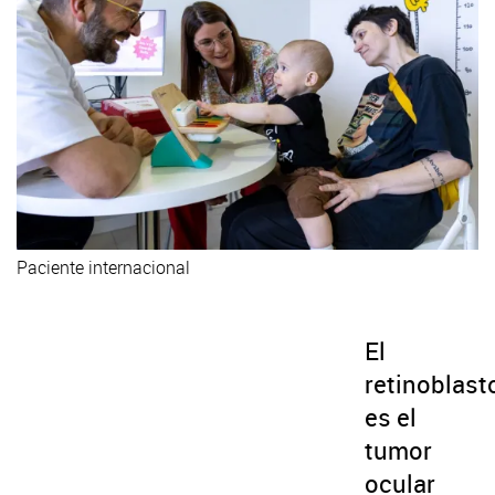
Paciente internacional
El
retinoblas
es el
tumor
ocular