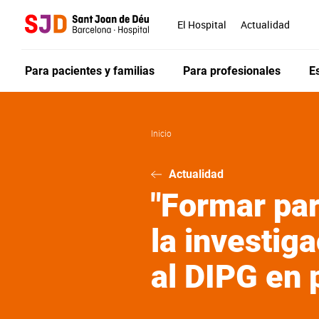
Pasar
al
El Hospital
Actualidad
contenido
principal
Para pacientes y familias
Para profesionales
E
Inicio
Actualidad
"Formar par
la investig
al DIPG en 