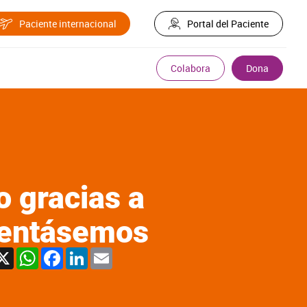
Paciente internacional
Portal del Paciente
Colabora
Dona
o gracias a
frentásemos
X
WhatsApp
Facebook
LinkedIn
Email