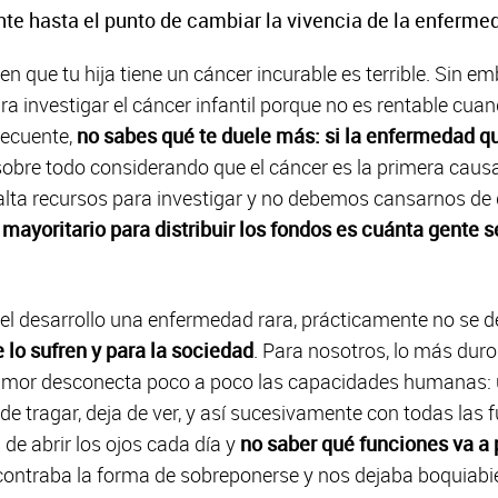
nte hasta el punto de cambiar la vivencia de la enferme
 que tu hija tiene un cáncer incurable es terrible. Sin e
ara investigar el cáncer infantil porque no es rentable cua
ecuente,
no sabes qué te duele más: si la enfermedad que
sobre todo considerando que el cáncer es la primera causa 
alta recursos para investigar y no debemos cansarnos de 
o mayoritario para distribuir los fondos es cuánta gente 
 del desarrollo una enfermedad rara, prácticamente no se 
 lo sufren y para la sociedad
. Para nosotros, lo más duro
umor desconecta poco a poco las capacidades humanas: un
a de tragar, deja de ver, y así sucesivamente con todas las
 de abrir los ojos cada día y
no saber qué funciones va a 
contraba la forma de sobreponerse y nos dejaba boquiabi