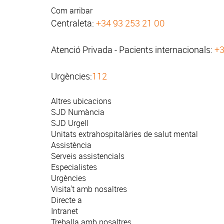
Com arribar
Centraleta:
+34 93 253 21 00
Atenció Privada - Pacients internacionals:
+3
Urgències:
112
Altres ubicacions
SJD Numància
SJD Urgell
Unitats extrahospitalàries de salut mental
Assistència
Serveis assistencials
Especialistes
Urgències
Visita't amb nosaltres
Directe a
Intranet
Treballa amb nosaltres