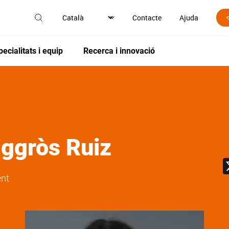
Contacte
Ajuda
pecialitats i equip
Recerca i innovació
iggròs Ruiz
ent