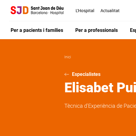
Vés
al
L'Hospital
Actualitat
contingut
Per a pacients i famílies
Per a professionals
Es
Inici
Especialistes
Elisabet
Pu
Tècnica d'Experiència de Paci