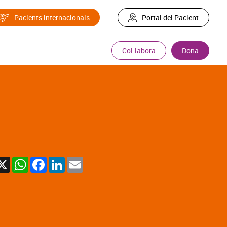
Pacients internacionals
Portal del Pacient
Col·labora
Dona
X
WhatsApp
Facebook
LinkedIn
Email