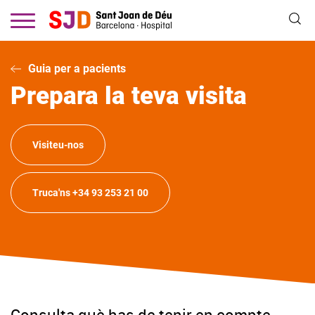
Vés
al
contingut
Guia per a pacients
Prepara la teva visita
Visiteu-nos
Truca'ns +34 93 253 21 00
Consulta què has de tenir en compte