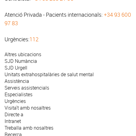
Atenció Privada - Pacients internacionals:
+34 93 600
97 83
Urgències:
112
Altres ubicacions
SJD Numància
SJD Urgell
Unitats extrahospitalàries de salut mental
Assistència
Serveis assistencials
Especialistes
Urgències
Visita't amb nosaltres
Directe a
Intranet
Treballa amb nosaltres
Recerca