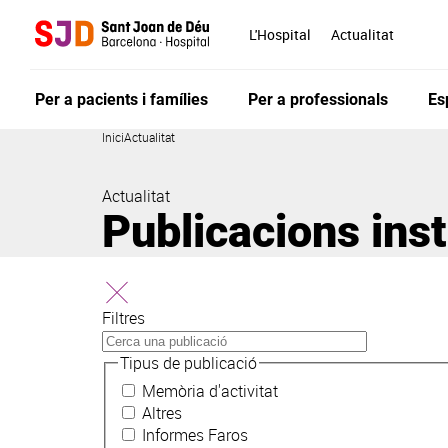
Vés
al
L'Hospital
Actualitat
contingut
Per a pacients i famílies
Per a professionals
Es
Inici
Actualitat
Actualitat
Publicacions inst
Filtres
Tipus de publicació
Memòria d'activitat
Altres
Informes Faros