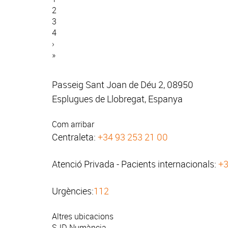
actual
Pàgina
2
Paginació
Pàgina
3
Pàgina
4
Pàgina
›
següent
Última
»
pàgina
Passeig Sant Joan de Déu 2, 08950
Esplugues de Llobregat, Espanya
Com arribar
Centraleta:
+34 93 253 21 00
Atenció Privada - Pacients internacionals:
+3
Urgències:
112
Altres ubicacions
SJD Numància