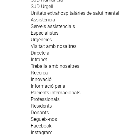
SJD Urgell
Unitats extrahospitalàries de salut mental
Assistència
Serveis assistencials
Especialistes
Urgències
Visita't amb nosaltres
Directe a
Intranet
Treballa amb nosaltres
Recerca
Innovació
Informació per a
Pacients internacionals
Professionals
Residents
Donants
Segueix-nos
Facebook
Instagram