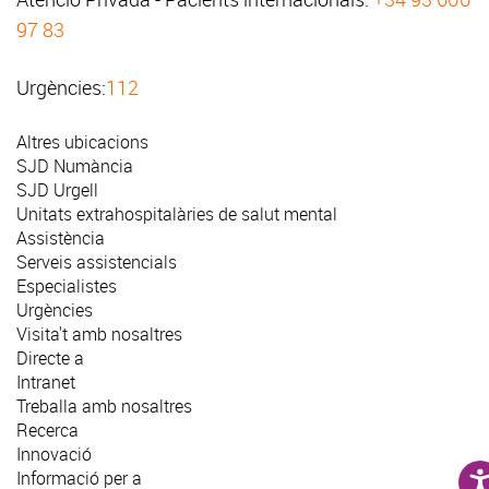
97 83
Urgències:
112
Altres ubicacions
SJD Numància
SJD Urgell
Unitats extrahospitalàries de salut mental
Assistència
Serveis assistencials
Especialistes
Urgències
Visita't amb nosaltres
Directe a
Intranet
Treballa amb nosaltres
Recerca
Innovació
Informació per a