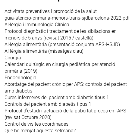
Activitats preventives i promoció de la salut
guia-atencio-primaria-menors-trans-sjdbarcelona-2022.pdf
Al·lèrgia i Immunologia Clínica
Protocol diagnòstic i tractament de les sibilacions en
menors de 5 anys (revisat 2016 / castellà)
Al·lèrgia alimentària (presentació conjunta APS-HSJD)
Al·lèrgia alimentària (missatges clau)
Cirurgia
Calendari quirúrgic en cirurgia pediàtrica per atenció
primària (2019)
Endocrinologia
Abordatge del pacient crònic per APS: controls del pacient
amb diabetis
Cures infermeres del pacient amb diabetis tipus 1
Controls del pacient amb diabetis tipus 1
Protocol d'estudi i actuació de la pubertat precoç en l'APS
(revisat Octubre 2020)
Control de visites coordinades
Què he menjat aquesta setmana?