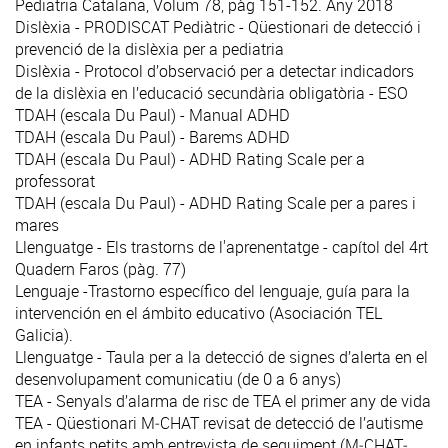
Pediatria Catalana, Volum 78, pàg 151-152. Any 2018
Dislèxia - PRODISCAT Pediàtric - Qüestionari de detecció i
prevenció de la dislèxia per a pediatria
Dislèxia - Protocol d’observació per a detectar indicadors
de la dislèxia en l’educació secundària obligatòria - ESO
TDAH (escala Du Paul) - Manual ADHD
TDAH (escala Du Paul) - Barems ADHD
TDAH (escala Du Paul) - ADHD Rating Scale per a
professorat
TDAH (escala Du Paul) - ADHD Rating Scale per a pares i
mares
Llenguatge - Els trastorns de l'aprenentatge - capítol del 4rt
Quadern Faros (pàg. 77)
Lenguaje -Trastorno específico del lenguaje, guía para la
intervención en el ámbito educativo (Asociación TEL
Galicia).
Llenguatge - Taula per a la detecció de signes d’alerta en el
desenvolupament comunicatiu (de 0 a 6 anys)
TEA - Senyals d’alarma de risc de TEA el primer any de vida
TEA - Qüestionari M‐CHAT revisat de detecció de l’autisme
en infants petits amb entrevista de seguiment (M‐CHAT‐