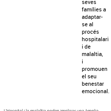
seves
famílies a
adaptar-
se al
procés
hospitalari
i de
malaltia,
i
promouen
el seu
benestar
emocional.
L’Hospital i la malaltia poden implicar una àmplia