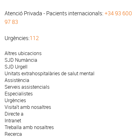
Atenció Privada - Pacients internacionals:
+34 93 600
97 83
Urgències:
112
Altres ubicacions
SJD Numància
SJD Urgell
Unitats extrahospitalàries de salut mental
Assistència
Serveis assistencials
Especialistes
Urgències
Visita't amb nosaltres
Directe a
Intranet
Treballa amb nosaltres
Recerca