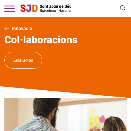
Vés
al
contingut
Innovació
Col·laboracions
Escriu-nos