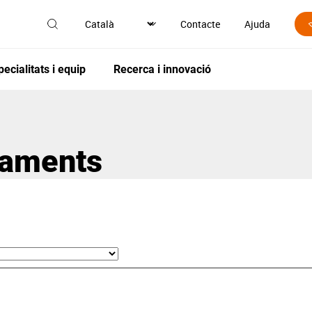
Contacte
Ajuda
pecialitats i equip
Recerca i innovació
ctaments