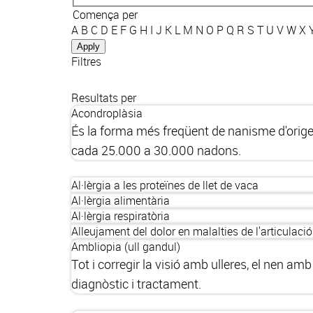
Comença per
A
B
C
D
E
F
G
H
I
J
K
L
M
N
O
P
Q
R
S
T
U
V
W
X
Filtres
Resultats per
Acondroplàsia
És la forma més freqüent de nanisme d'orige
cada 25.000 a 30.000 nadons.
Al·lèrgia a les proteïnes de llet de vaca
Al·lèrgia alimentària
Al·lèrgia respiratòria
Alleujament del dolor en malalties de l'articula
Ambliopia (ull gandul)
Tot i corregir la visió amb ulleres, el nen 
diagnòstic i tractament.