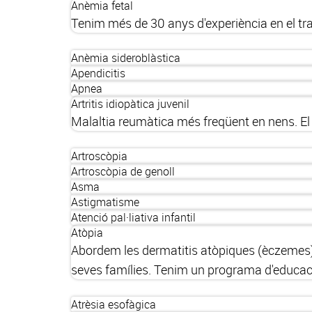
Anèmia fetal
Tenim més de 30 anys d'experiència en el tra
Anèmia sideroblàstica
Apendicitis
Apnea
Artritis idiopàtica juvenil
Malaltia reumàtica més freqüent en nens. El 
Artroscòpia
Artroscòpia de genoll
Asma
Astigmatisme
Atenció pal·liativa infantil
Atòpia
Abordem les dermatitis atòpiques (èczemes) m
seves famílies. Tenim un programa d'educaci
Atrèsia esofàgica