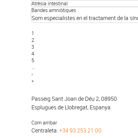
Atrèsia intestinal
Bandes amniòtiques
Som especialistes en el tractament de la sín
Pàgina
1
actual
Pàgina
2
Paginació
Pàgina
3
Pàgina
4
Pàgina
5
…
Pàgina
›
següent
Última
»
pàgina
Passeig Sant Joan de Déu 2, 08950
Esplugues de Llobregat, Espanya
Com arribar
Centraleta:
+34 93 253 21 00