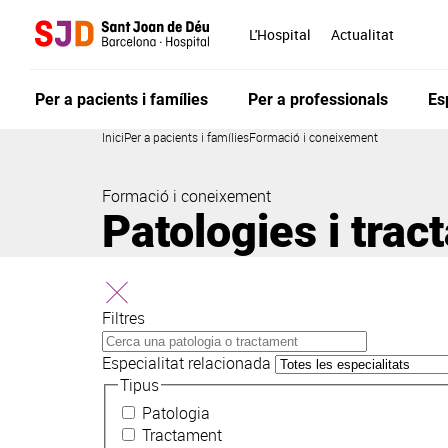
Vés
al
L'Hospital
Actualitat
contingut
Per a pacients i famílies
Per a professionals
Es
Inici
Per a pacients i famílies
Formació i coneixement
Formació i coneixement
Patologies i tra
Filtres
Especialitat relacionada
Tipus
Patologia
Tractament