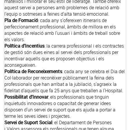
mateixos i millorar el seu estil de lideratge. També ofereix
aquest servei a persones amb problemes de relació amb
l'equip o sotmeses a feines d'alta tensió emocional.
Pla de Formació
: cada any s'ofereixen itineraris de
perfeccionament professional, àmbits de millora en els
aspectes de relació amb l'usuari i àmbits de treball sobre
els valors.
Política d'Incentius
: la carrera professional i els contractes
de gestió són dues eines al servei dels professionals per
incentivar aquells que es proposen objectius i els
aconsegueixen.
Política de Reconeixements
: cada any se celebra el Dia del
Col·laborador per reconèixer públicament la feina dels
professionals que han arribat a la jubilació, s'agraeix la
fidelitat d'aquells que fa 25 anys que treballen a l'Hospital.
Possibilitat d'Innovar
: els professionals que tinguin
inquietuds innovadores o capacitat de generar idees
disposen d'un servei de suport que els ajuda a portar a
terme les seves idees i projectes.
Servei de Suport Social
: el Departament de Persones
i Valors assessora els professionals que tenen alguna