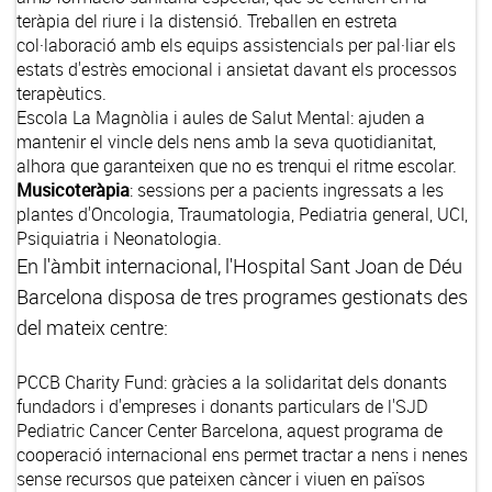
teràpia del riure i la distensió. Treballen en estreta
col·laboració amb els equips assistencials per pal·liar els
estats d'estrès emocional i ansietat davant els processos
terapèutics.
Escola La Magnòlia i aules de Salut Mental
: ajuden a
mantenir el vincle dels nens amb la seva quotidianitat,
alhora que garanteixen que no es trenqui el ritme escolar.
Musicoteràpia
: sessions per a pacients ingressats a les
plantes d'Oncologia, Traumatologia, Pediatria general, UCI,
Psiquiatria i Neonatologia.
En l'àmbit internacional, l'Hospital Sant Joan de Déu
Barcelona disposa de tres programes gestionats des
del mateix centre:
PCCB Charity Fund:
gràcies a la solidaritat dels donants
fundadors i d'empreses i donants particulars de l'SJD
Pediatric Cancer Center Barcelona, aquest programa de
cooperació internacional ens permet tractar a nens i nenes
sense recursos que pateixen càncer i viuen en països