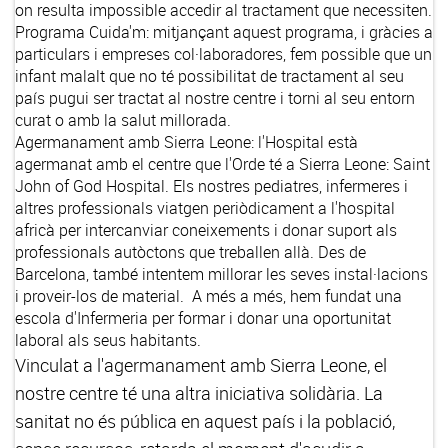
on resulta impossible accedir al tractament que necessiten.
Programa Cuida'm
: mitjançant aquest programa, i gràcies a
particulars i empreses col·laboradores, fem possible que un
infant malalt que no té possibilitat de tractament al seu
país pugui ser tractat al nostre centre i torni al seu entorn
curat o amb la salut millorada.
Agermanament amb Sierra Leone
: l'Hospital està
agermanat amb el centre que l'Orde té a Sierra Leone: Saint
John of God Hospital. Els nostres pediatres, infermeres i
altres professionals viatgen periòdicament a l'hospital
africà per intercanviar coneixements i donar suport als
professionals autòctons que treballen allà. Des de
Barcelona, també intentem millorar les seves instal·lacions
i proveir-los de material. A més a més, hem fundat una
escola d'Infermeria per formar i donar una oportunitat
laboral als seus habitants.
Vinculat a l'agermanament amb Sierra Leone, el
nostre centre té una altra iniciativa solidària. La
sanitat no és pública en aquest país i la població,