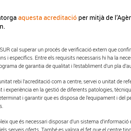
torga
aquesta acreditació
per mitjà de l’Agèn
n.
ó CSUR cal superar un procés de verificació extern que con
 i específics. Entre els requisits necessaris hi ha la neces
ograma de garantia de qualitat i l’establiment d’un pla d’a
 unitat rebi l’acreditació com a centre, servei o unitat de r
i experiència en la gestió de diferents patologies, tècni
eterminat i garantir que es disposa de l’equipament i del p
s.
bleix que és necessari disposar d’un sistema d’informació 
t dels serveis oferts. També es valora el fet que el centre ti