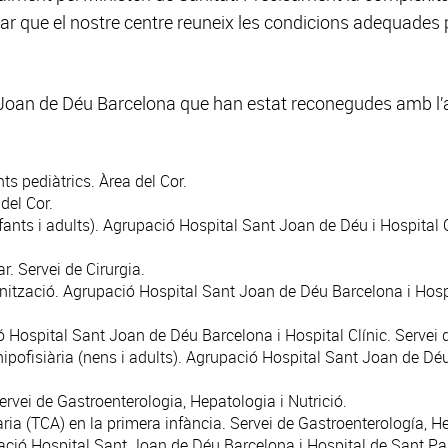
ditar que el nostre centre reuneix les condicions adequades
t Joan de Déu Barcelona que han estat reconegudes amb l’
ts pediàtrics.
Àrea del Cor
.
del Cor
.
nts i adults). Agrupació Hospital Sant Joan de Déu i Hospital Cl
ar. Servei de
Cirurgia
.
inització. Agrupació Hospital Sant Joan de Déu Barcelona i Hospi
ó Hospital Sant Joan de Déu Barcelona i Hospital Clínic. Servei
ofisiària (nens i adults). Agrupació Hospital Sant Joan de Déu 
Servei de
Gastroenterologia, Hepatologia i Nutrició
.
ria (TCA) en la primera infància. Servei de
Gastroenterología, He
pació Hospital Sant Joan de Déu Barcelona i Hospital de Sant Pau