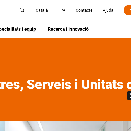
Contacte
Ajuda
pecialitats i equip
Recerca i innovació
es, Serveis i Unitats 