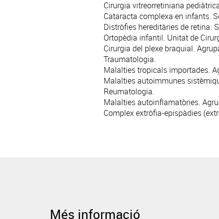
Cirurgia vitreorretiniana pediàtrica
Cataracta complexa en infants. Se
Distròfies hereditàries de retina. S
Ortopèdia infantil. Unitat de Ciru
Cirurgia del plexe braquial. Agru
Traumatologia
.
Malalties tropicals importades. A
Malalties autoimmunes sistèmiques
Reumatologia
.
Malalties autoinflamatòries. Agru
Complex extròfia-epispàdies (extrò
Més informació