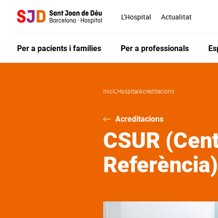
Vés
al
L'Hospital
Actualitat
contingut
Per a pacients i famílies
Per a professionals
Es
Inici
L'Hospital
Acreditacions
Acreditacions
CSUR (Centr
Referència)