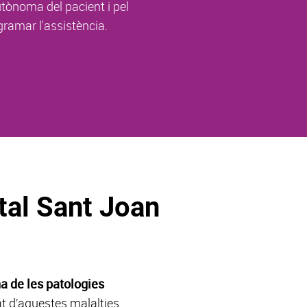
utònoma del pacient i pel
ramar l'assistència.
tal Sant Joan
a de les patologies
t d’aquestes malalties