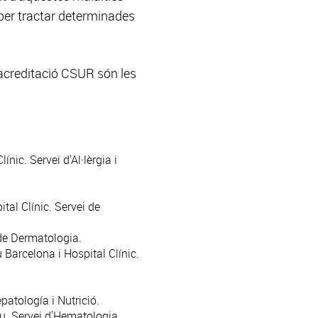
 per tractar determinades
acreditació CSUR són les
ínic. Servei d'
Al·lèrgia i
tal Clínic. Servei de
 de
Dermatologia
.
Barcelona i Hospital Clínic.
patología i Nutrició
.
. Servei d'
Hematologia
.