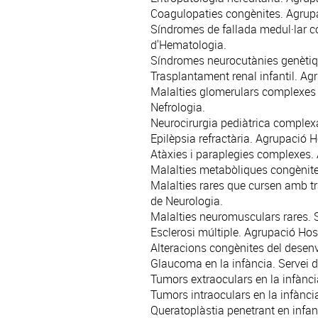
Coagulopaties congènites. Agrupa
Síndromes de fallada medul·lar c
d'
Hematologia
.
Síndromes neurocutànies genètiqu
Trasplantament renal infantil. Ag
Malalties glomerulars complexes (
Nefrologia
.
Neurocirurgia pediàtrica complex
Epilèpsia refractària.
Agrupació Ho
Atàxies i paraplegies complexes. 
Malalties metabòliques congènite
Malalties rares que cursen amb tr
de
Neurologia
.
Malalties neuromusculars rares. 
Esclerosi múltiple. Agrupació Hos
Alteracions congènites del desenvo
Glaucoma en la infància. Servei d
Tumors extraoculars en la infànc
Tumors intraoculars en la infànci
Queratoplàstia penetrant en infant