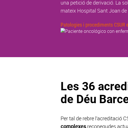
una petició de derivació. La so
mateix Hospital Sant Joan de 
Patologies i procediments CSUR e
Les 36 acred
de Déu Barc
Per tal de rebre l’acreditació
complexes
reconegudes actual