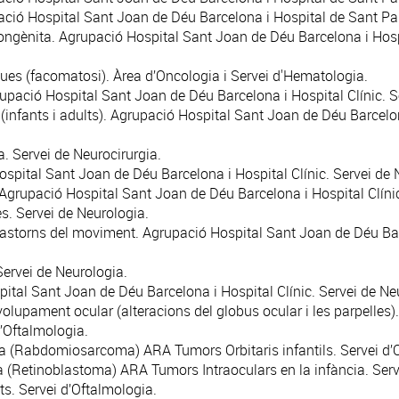
ció Hospital Sant Joan de Déu Barcelona i Hospital de Sant Pau
ongènita. Agrupació Hospital Sant Joan de Déu Barcelona i Hosp
es (facomatosi). Àrea d’
Oncologia
i Servei d'
Hematologia
.
rupació Hospital Sant Joan de Déu Barcelona i Hospital Clínic. 
infants i adults). Agrupació Hospital Sant Joan de Déu Barcelona
a. Servei de
Neurocirurgia
.
spital Sant Joan de Déu Barcelona i Hospital Clínic. Servei de
Agrupació Hospital Sant Joan de Déu Barcelona i Hospital Clíni
s. Servei de
Neurologia
.
astorns del moviment. Agrupació Hospital Sant Joan de Déu Barc
Servei de
Neurologia
.
pital Sant Joan de Déu Barcelona i Hospital Clínic. Servei de
Ne
lupament ocular (alteracions del globus ocular i les parpelles).
’
Oftalmologia
.
ia (Rabdomiosarcoma) ARA Tumors Orbitaris infantils. Servei d’
a (Retinoblastoma) ARA Tumors Intraoculars en la infància. Serv
s. Servei d’
Oftalmologia
.