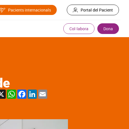
Pacients internacionals
Portal del Pacient
Col·labora
Dona
de
X
WhatsApp
Facebook
LinkedIn
Email