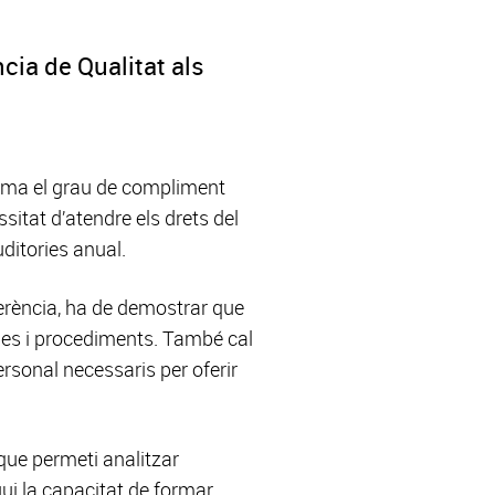
cia de Qualitat als
firma el grau de compliment
sitat d’atendre els drets del
uditories anual.
eferència, ha de demostrar que
ques i procediments. També cal
ersonal necessaris per oferir
que permeti analitzar
ngui la capacitat de formar