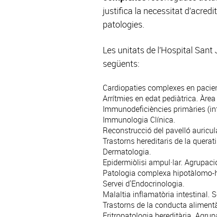
justifica la necessitat d’acre
patologies.
Les unitats de l’Hospital San
següents:
Cardiopaties complexes en pacien
Arrítmies
en edat pediàtrica.
Àrea 
Immunodeficiències primàries (infa
Immunologia Clínica
.
Reconstrucció del pavelló auricul
Trastorns hereditaris de la querat
Dermatologia
.
Epidermiòlisi ampul·lar. Agrupaci
Patologia complexa hipotàlomo-hip
Servei d'
Endocrinologia
.
Malaltia inflamatòria intestinal. 
Trastorns de la conducta alimentà
Eritropatologia hereditària. Agru