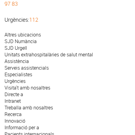
97 83
Urgències:
112
Altres ubicacions
SJD Numància
SJD Urgell
Unitats extrahospitalàries de salut mental
Assistència
Serveis assistencials
Especialistes
Urgències
Visita't amb nosaltres
Directe a
Intranet
Treballa amb nosaltres
Recerca
Innovació
Informació per a
Pacients internacionals