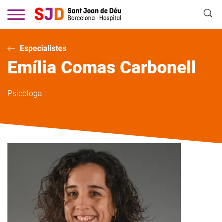
Vés
al
contingut
Especialistes
Emília
Comas Carbonell
Psicòloga