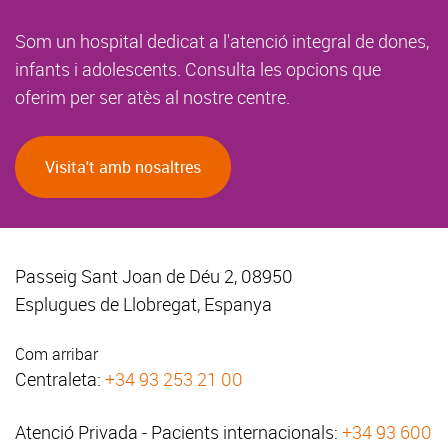
Som un hospital dedicat a l'atenció integral de dones,
infants i adolescents. Consulta les opcions que
oferim per ser atès al nostre centre.
Visita't amb nosaltres
Passeig Sant Joan de Déu 2, 08950
Esplugues de Llobregat, Espanya
Com arribar
Centraleta:
+34 93 253 21 00
Atenció Privada - Pacients internacionals:
+34 93 600