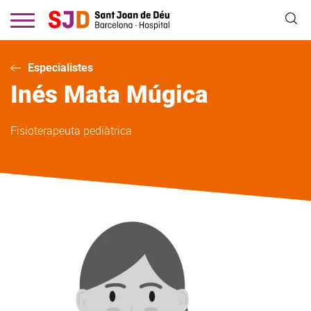
Vés
al
contingut
Especialistes
Inés
Mata Múgica
Fisioterapeuta pediàtrica