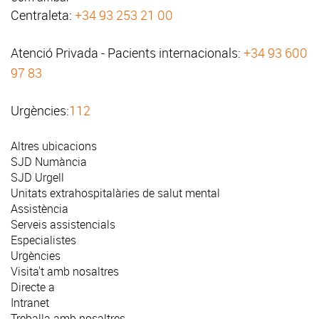
Centraleta:
+34 93 253 21 00
Atenció Privada - Pacients internacionals:
+34 93 600
97 83
Urgències:
112
Altres ubicacions
SJD Numància
SJD Urgell
Unitats extrahospitalàries de salut mental
Assistència
Serveis assistencials
Especialistes
Urgències
Visita't amb nosaltres
Directe a
Intranet
Treballa amb nosaltres