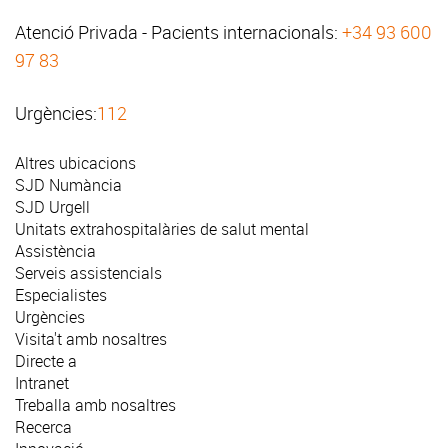
Atenció Privada - Pacients internacionals:
+34 93 600
97 83
Urgències:
112
Altres ubicacions
SJD Numància
SJD Urgell
Unitats extrahospitalàries de salut mental
Assistència
Serveis assistencials
Especialistes
Urgències
Visita't amb nosaltres
Directe a
Intranet
Treballa amb nosaltres
Recerca