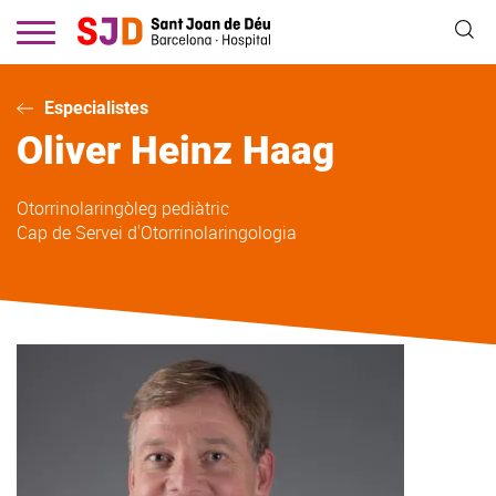
Vés
al
contingut
Especialistes
Oliver Heinz
Haag
Otorrinolaringòleg pediàtric
Cap de Servei d'Otorrinolaringologia