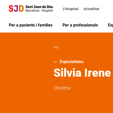
Vés
al
L'Hospital
Actualitat
contingut
Per a pacients i famílies
Per a professionals
Es
Inici
Especialistes
Silvia Iren
Obstetra