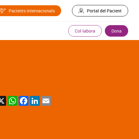
Pacients internacionals
Portal del Pacient
Col·labora
Dona
X
WhatsApp
Facebook
LinkedIn
Email