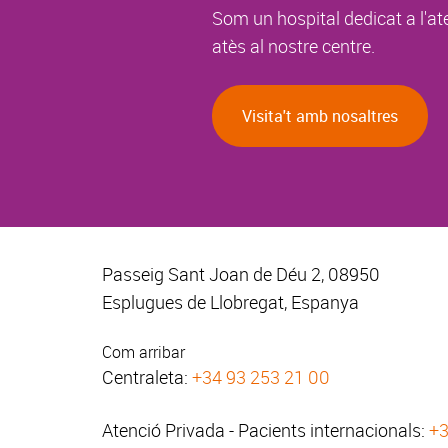
Som un hospital dedicat a l'at
atès al nostre centre.
Visita't amb nosaltres
Passeig Sant Joan de Déu 2, 08950
Esplugues de Llobregat, Espanya
Com arribar
Centraleta:
+34 93 253 21 00
Atenció Privada - Pacients internacionals:
+3