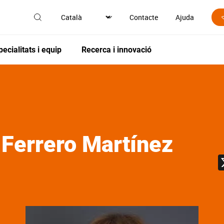
Contacte
Ajuda
pecialitats i equip
Recerca i innovació
e
Ferrero Martínez