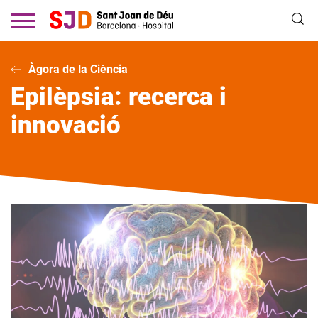
Vés
al
contingut
Àgora de la Ciència
Epilèpsia: recerca i
innovació