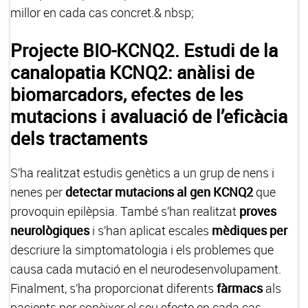
millor en cada cas concret.& nbsp;
Projecte BIO-KCNQ2. Estudi de la
canalopatia KCNQ2: anàlisi de
biomarcadors, efectes de les
mutacions i avaluació de l’eficàcia
dels tractaments
S’ha realitzat estudis genètics a un grup de nens i
nenes per
detectar mutacions al gen KCNQ2
que
provoquin epilèpsia. També s’han realitzat
proves
neurològiques
i s’han aplicat escales
mèdiques per
descriure la simptomatologia i els problemes que
causa cada mutació en el neurodesenvolupament.
Finalment, s’ha proporcionat diferents
fàrmacs
als
pacients per conèixer el seu efecte en cada cas