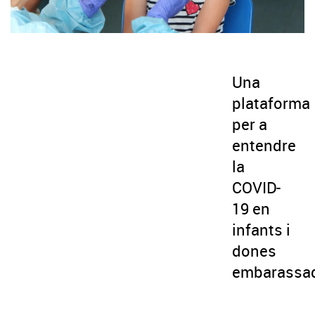
Una
plataforma
per a
entendre
la
COVID-
19 en
infants i
dones
embarassa