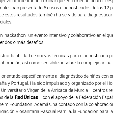
jetivo de intentar determinar qué enfermedad tienen. Des
onales han presentado 6 casos diagnosticados de los 12 p
de estos resultados también ha servido para diagnostica
ciales.
 'hackathon', un evento intensivo y colaborativo en el qu
er dos o más desafíos.
trar la utilidad de nuevas técnicas para diagnosticar a p
laboración, así como sensibilizar sobre la complejidad par
n' orientado específicamente al diagnóstico de niños con
paña y Portugal. Ha sido impulsado y organizado por el H
o Universitario Virgen de la Arrixaca de Murcia —centros re
s de la
Red Únicas
— con el apoyo de la Federación Esp
lhelm Foundation. Además, ha contado con la colaboración
tigación Biosanitaria Pascual Parrilla, la Fundación para 