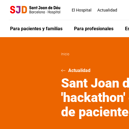
Pasar
al
El Hospital
Actualidad
contenido
principal
Para pacientes y familias
Para profesionales
E
Inicio
Actualidad
Sant Joan d
'hackathon'
de pacient