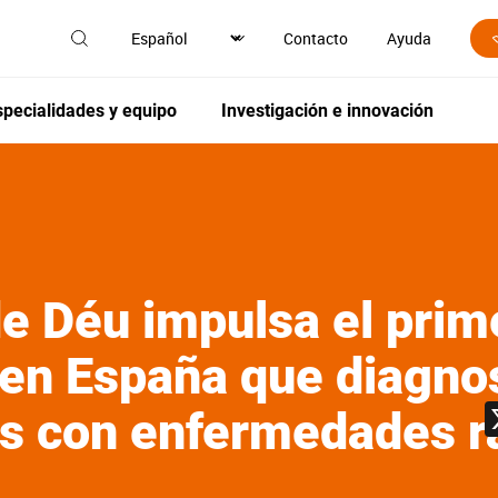
Contacto
Ayuda
specialidades y equipo
Investigación e innovación
e Déu impulsa el prim
 en España que diagno
es con enfermedades r