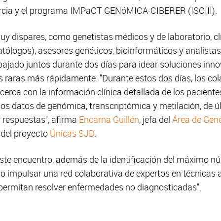
urcia y el programa IMPaCT GENóMICA-CIBERER (ISCIII).
uy dispares, como genetistas médicos y de laboratorio, cl
atólogos), asesores genéticos, bioinformáticos y analista
bajado juntos durante dos días para idear soluciones in
 raras más rápidamente. "Durante estos dos días, los col
cerca con la información clínica detallada de los pacientes
 los datos de genómica, transcriptómica y metilación, de 
 respuestas", afirma
Encarna Guillén
, jefa del
Área de Gené
 del proyecto
Únicas SJD
.
 este encuentro, además de la identificación del máximo n
ido impulsar una red colaborativa de expertos en técnica
 permitan resolver enfermedades no diagnosticadas".