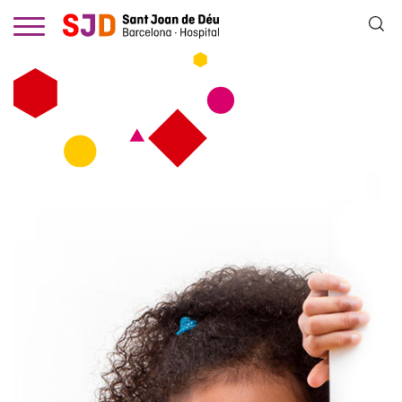
Vés
al
contingut