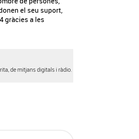
nombre de persones,
donen el seu suport,
4 gràcies a les
ta, de mitjans digitals i ràdio.