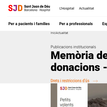
Vés
al
L'Hospital
Actualitat
contingut
Per a pacients i famílies
Per a professionals
Es
Inici
Actualitat
Publicacions institucionals
Memòria de
donacions 
Drets i restriccions d'ús