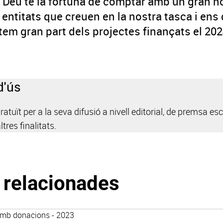
e Déu té la fortuna de comptar amb un gran 
entitats que creuen en la nostra tasca i ens 
tem gran part dels projectes finançats el 202
d'ús
uït per a la seva difusió a nivell editorial, de premsa escri
ltres finalitats.
 relacionades
amb donacions - 2023