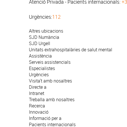
Atenció Privada - Pacients internacionals:
+3
Urgències:
112
Altres ubicacions
SJD Numància
SJD Urgell
Unitats extrahospitalàries de salut mental
Assistència
Serveis assistencials
Especialistes
Urgències
Visita't amb nosaltres
Directe a
Intranet
Treballa amb nosaltres
Recerca
Innovació
Informació per a
Pacients internacionals