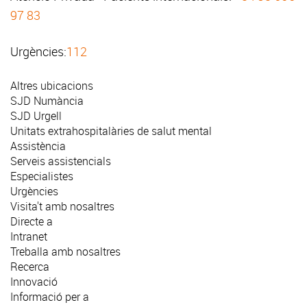
97 83
Urgències:
112
Altres ubicacions
SJD Numància
SJD Urgell
Unitats extrahospitalàries de salut mental
Assistència
Serveis assistencials
Especialistes
Urgències
Visita't amb nosaltres
Directe a
Intranet
Treballa amb nosaltres
Recerca
Innovació
Informació per a