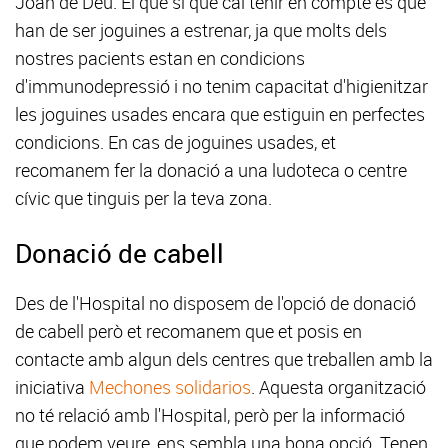
Joan de Déu. El que sí que cal tenir en compte és que
han de ser joguines a estrenar, ja que molts dels
nostres pacients estan en condicions
d'immunodepressió i no tenim capacitat d'higienitzar
les joguines usades encara que estiguin en perfectes
condicions. En cas de joguines usades, et
recomanem fer la donació a una ludoteca o centre
cívic que tinguis per la teva zona.
Donació de cabell
Des de l'Hospital no disposem de l'opció de donació
de cabell però et recomanem que et posis en
contacte amb algun dels centres que treballen amb la
iniciativa
Mechones solidarios
. Aquesta organització
no té relació amb l'Hospital, però per la informació
que podem veure, ens sembla una bona opció. Tenen