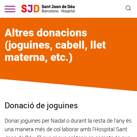
Vés
al
contingut
Altres donacions
(joguines, cabell, llet
materna, etc.)
Donació de joguines
Donar joguines per Nadal o durant la resta de l'any és
una manera més de col·laborar amb l'Hospital Sant