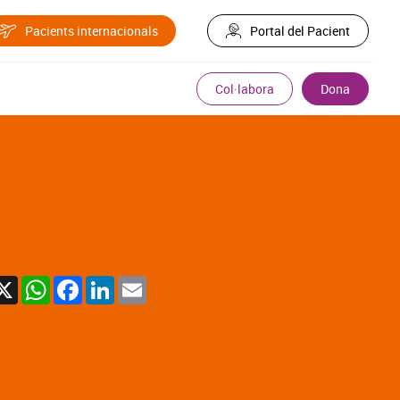
Pacients internacionals
Portal del Pacient
Col·labora
Dona
X
WhatsApp
Facebook
LinkedIn
Email