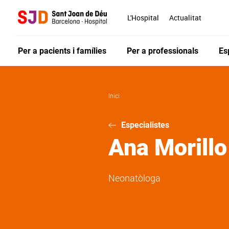
Vés
al
L'Hospital
Actualitat
contingut
Per a pacients i famílies
Per a professionals
Es
Inici
Especialistes
Ana
Morill
Neonatòloga