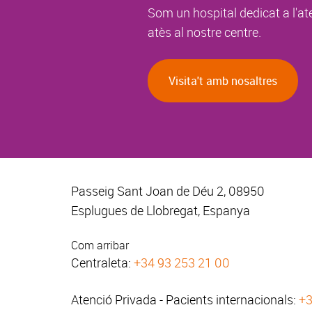
Som un hospital dedicat a l'at
atès al nostre centre.
Visita't amb nosaltres
Passeig Sant Joan de Déu 2, 08950
Esplugues de Llobregat, Espanya
Com arribar
Centraleta:
+34 93 253 21 00
Atenció Privada - Pacients internacionals:
+3