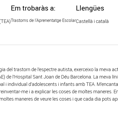
Em trobaràs a:
Llengües
Trastorns de l'Aprenentatge Escolar
 (TEA)
Castellà i català
a del trastorn de l’espectre autista, exerceixo la meva act
E) de l’Hospital Sant Joan de Déu Barcelona. La meva línia 
al i individual d’adolescents i infants amb TEA. M’encanta
einventar-me i a explicar les coses de moltes maneres. E
a moltes maneres de veure les coses i que cada dia pots a