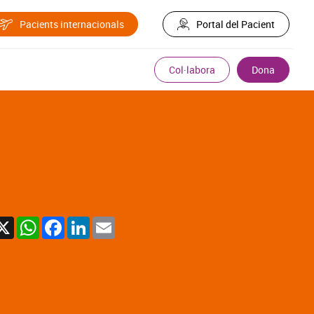
Pacients internacionals
Portal del Pacient
Col·labora
Dona
X
WhatsApp
Facebook
LinkedIn
Email