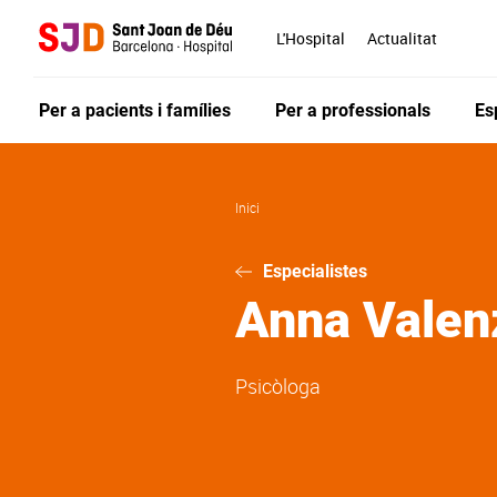
Vés
al
L'Hospital
Actualitat
contingut
Per a pacients i famílies
Per a professionals
Es
Inici
Especialistes
Anna
Valen
Psicòloga